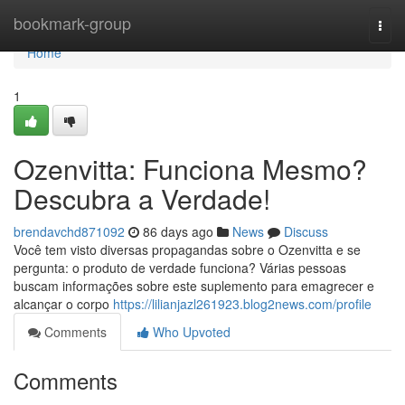
Home
bookmark-group
Togg
navi
Home
1
Ozenvitta: Funciona Mesmo?
Descubra a Verdade!
brendavchd871092
86 days ago
News
Discuss
Você tem visto diversas propagandas sobre o Ozenvitta e se
pergunta: o produto de verdade funciona? Várias pessoas
buscam informações sobre este suplemento para emagrecer e
alcançar o corpo
https://lilianjazl261923.blog2news.com/profile
Comments
Who Upvoted
Comments