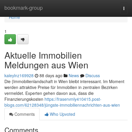
Home
bookmark-group
Togg
navi
Home
1
Aktuelle Immobilien
Meldungen aus Wien
kaleylnz169928
88 days ago
News
Discuss
Die {Immobilienlandschaft in Wien bleibt interessant. Im Moment
werden attraktive Preise für Immobilien in zentralen Bezirken
vermeldet. Experten gehen davon aus, dass die
Finanzierungskosten
https://fraservmly410415.post-
blogs.com/62128348/jüngste-immobiliennachrichten-aus-wien
Comments
Who Upvoted
Comments