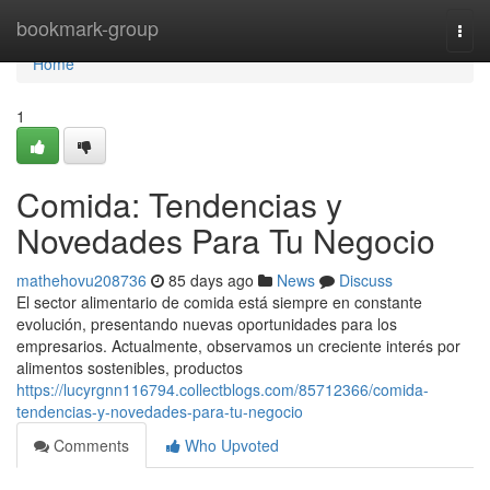
Home
bookmark-group
Togg
navi
Home
1
Comida: Tendencias y
Novedades Para Tu Negocio
mathehovu208736
85 days ago
News
Discuss
El sector alimentario de comida está siempre en constante
evolución, presentando nuevas oportunidades para los
empresarios. Actualmente, observamos un creciente interés por
alimentos sostenibles, productos
https://lucyrgnn116794.collectblogs.com/85712366/comida-
tendencias-y-novedades-para-tu-negocio
Comments
Who Upvoted