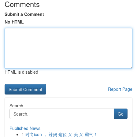
Comments
Submit a Comment
No HTML
HTML is disabled
Report Page
Search
Go
Published News
1
时尚icon ， 辣妈 这位 又 美 又 霸气！