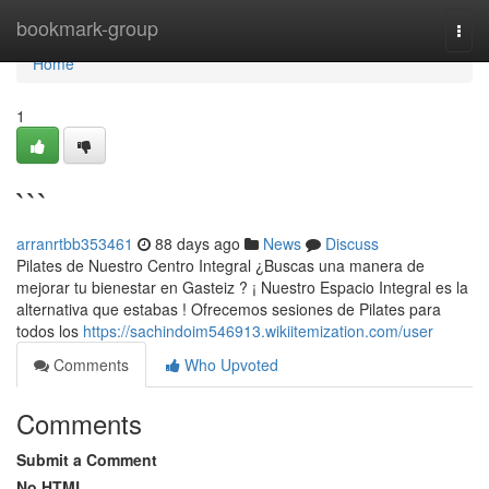
Home
bookmark-group
Togg
navi
Home
1
```
arranrtbb353461
88 days ago
News
Discuss
Pilates de Nuestro Centro Integral ¿Buscas una manera de
mejorar tu bienestar en Gasteiz ? ¡ Nuestro Espacio Integral es la
alternativa que estabas ! Ofrecemos sesiones de Pilates para
todos los
https://sachindoim546913.wikiitemization.com/user
Comments
Who Upvoted
Comments
Submit a Comment
No HTML