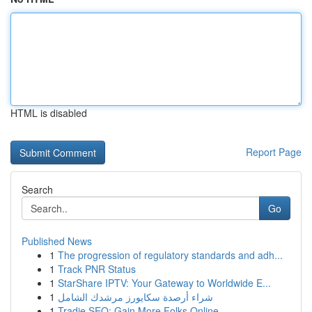
HTML is disabled
Report Page
Search
Go
Published News
1
The progression of regulatory standards and adh...
1
Track PNR Status
1
StarShare IPTV: Your Gateway to Worldwide E...
1
شراء أرصدة سكايورز مرشدك الشامل
1
Tradie SEO: Gain More Folks Online