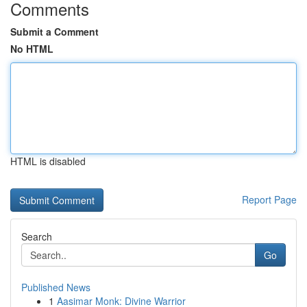
Comments
Submit a Comment
No HTML
HTML is disabled
Report Page
Search
Go
Published News
1
Aasimar Monk: Divine Warrior