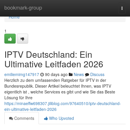
Home
bookmark-group
Togg
navi
Home
1
IPTV Deutschland: Ein
Ultimative Leitfaden 2026
emiliemimg147917
90 days ago
News
Discuss
Herzlich zu dem umfassenden Ratgeber für IPTV in der
Bundesrepublik. Dieser Artikel beleuchtet Ihnen, was IPTV
eigentlich ist , welche Services es gibt und wie Sie das Beste
Lösung für Ihre
https://minaeffw698307.jiliblog.com/97640510/iptv-deutschland-
ein-ultimative-leitfaden-2026
Comments
Who Upvoted