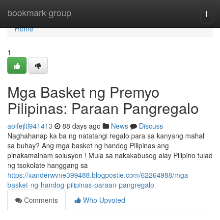
Home
bookmark-group
Togg
navi
Home
1
Mga Basket ng Premyo
Pilipinas: Paraan Pangregalo
aoifejltl941413
88 days ago
News
Discuss
Naghahanap ka ba ng natatangi regalo para sa kanyang mahal
sa buhay? Ang mga basket ng handog Pilipinas ang
pinakamainam solusyon ! Mula sa nakakabusog alay Pilipino tulad
ng tsokolate hanggang sa
https://xanderwvne399488.blogpostie.com/62264988/mga-
basket-ng-handog-pilipinas-paraan-pangregalo
Comments
Who Upvoted