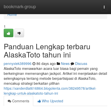
Home
bookmark-group
Togg
navi
Home
1
Panduan Lengkap terbaru
AlaskaToto tahun ini
pennyxiek389996
86 days ago
News
Discuss
AlaskaToto menawarkan acara luar biasa bagi pemain yang
berkeinginan memenangkan jackpot. Artikel ini menjelaskan detail
selengkapnya tentang metode berpartisipasi di AlaskaToto,
mencakup strategi berkaitan pilihan
https://xanderdlat616864.blogolenta.com/38249578/artikel-
lengkap-untuk-alaskatoto-tahun-ini
Comments
Who Upvoted