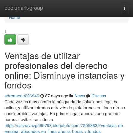
Home
bookmark-group
Togg
navi
Home
1
Ventajas de utilizar
profesionales del derecho
online: Disminuye instancias y
fondos
adreanede226946
87 days ago
News
Discuss
Cada vez es más común la búsqueda de soluciones legales
online, y utilizar letrados a través de plataformas en línea ofrece
considerables ventajas. En primer lugar, ahorras una gran de
horas al evitar traslados a
https://sashavazg595793.blogofoto.com/72058639/ventajas-de-
emplear-abogados-en-línea-ahorra-horas-y-fondos