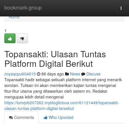
Home
bookmark-group
Togg
navi
Home
1
Topansakti: Ulasan Tuntas
Platform Digital Berikut
zoyaqcpu604615
86 days ago
News
Discuss
Topansakti hadir sebagai sebuah platform internet yang menarik
sorotan. Tulisan ini akan memberikan kajian tuntas mengenai
fitur-fitur utama yang ditawarkan oleh sistem ini. Redaksi
mengupas lebih detail mengenai
https://lorivjob207262.mybloglicious.com/61121449/topansakti-
ulasan-tuntas-platform-digital-tersebut
Comments
Who Upvoted