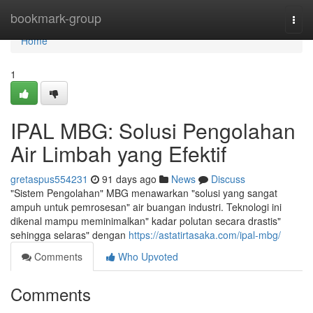
Home
bookmark-group
Togg
navi
Home
1
IPAL MBG: Solusi Pengolahan
Air Limbah yang Efektif
gretaspus554231
91 days ago
News
Discuss
"Sistem Pengolahan" MBG menawarkan "solusi yang sangat
ampuh untuk pemrosesan" air buangan industri. Teknologi ini
dikenal mampu meminimalkan" kadar polutan secara drastis"
sehingga selaras" dengan
https://astatirtasaka.com/ipal-mbg/
Comments
Who Upvoted
Comments