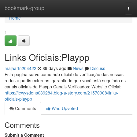
Home
bookmark-group
Togg
navi
Home
1
Links Oficiais:Playpp
majaarfn204422
89 days ago
News
Discuss
Esta página serve como hub oficial de verificação das nossas
redes e perfis externos, garantindo que você está seguindo os
canais oficiais da Playpp Canais Verificados: Website Oficial:
https://lewysdens639284.blog-a-story.com/21570908/links-
oficiais-playpp
Comments
Who Upvoted
Comments
Submit a Comment