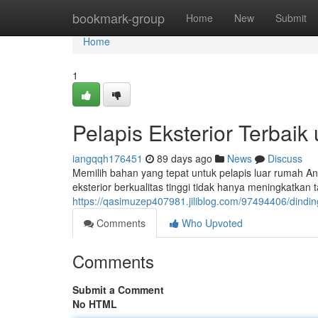
Home
bookmark-group
Home
New
Submit
Home
1
Pelapis Eksterior Terba
iangqqh176451
89 days ago
News
Discuss
Memilih bahan yang tepat untuk pelapis luar rumah An
eksterior berkualitas tinggi tidak hanya meningkatkan t
https://qasimuzep407981.jiliblog.com/97494406/dindin
Comments
Who Upvoted
Comments
Submit a Comment
No HTML