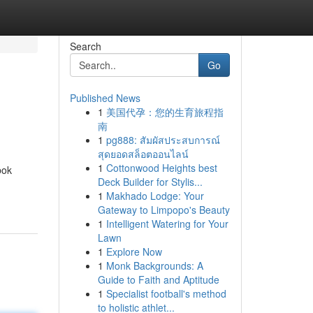
Search
Go
Published News
1
美国代孕：您的生育旅程指
南
1
pg888: สัมผัสประสบการณ์
สุดยอดสล็อตออนไลน์
1
Cottonwood Heights best
bok
Deck Builder for Stylis...
1
Makhado Lodge: Your
Gateway to Limpopo's Beauty
1
Intelligent Watering for Your
Lawn
1
Explore Now
1
Monk Backgrounds: A
Guide to Faith and Aptitude
1
Specialist football's method
to holistic athlet...