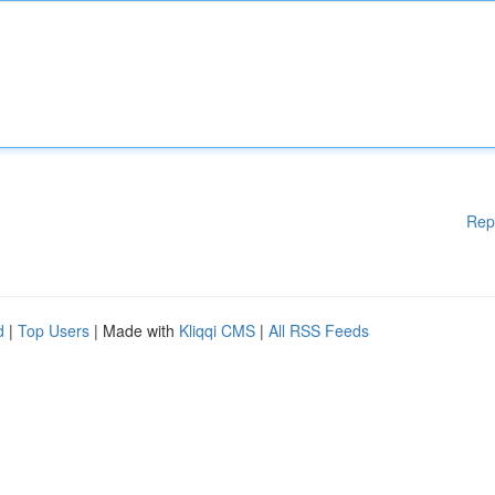
Rep
d
|
Top Users
| Made with
Kliqqi CMS
|
All RSS Feeds