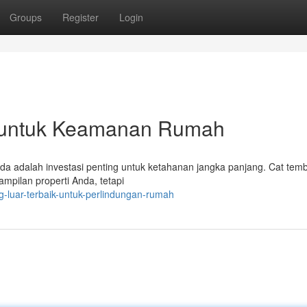
Groups
Register
Login
ik untuk Keamanan Rumah
da adalah investasi penting untuk ketahanan jangka panjang. Cat tem
ampilan properti Anda, tetapi
g-luar-terbaik-untuk-perlindungan-rumah