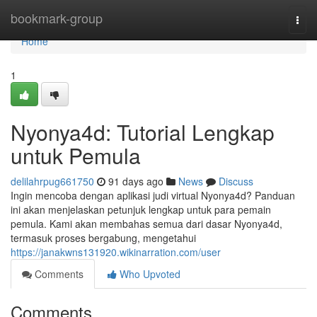
Home
bookmark-group
Togg
navi
Home
1
Nyonya4d: Tutorial Lengkap
untuk Pemula
delilahrpug661750
91 days ago
News
Discuss
Ingin mencoba dengan aplikasi judi virtual Nyonya4d? Panduan
ini akan menjelaskan petunjuk lengkap untuk para pemain
pemula. Kami akan membahas semua dari dasar Nyonya4d,
termasuk proses bergabung, mengetahui
https://janakwns131920.wikinarration.com/user
Comments
Who Upvoted
Comments