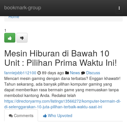
Home
bookmark-group
Togg
navi
Home
1
Mesin Hiburan di Bawah 10
Unit : Pilihan Prima Waktu Ini!
fanniejxbb112100
89 days ago
News
Discuss
Mencari mesin gaming dengan dana terbatas? Enggan khawatir!
Tahun sekarang, ada banyak pilihan komputer gaming yang
dapat memberikan rasa bermain game yang memuaskan tanpa
membobol kantong Anda. Redaksi telah
https://directoryarmy.com/listings13566272/komputer-bermain-di-
di-selenggarakan-10-juta-pilihan-terbaik-waktu-saat-ini
Comments
Who Upvoted