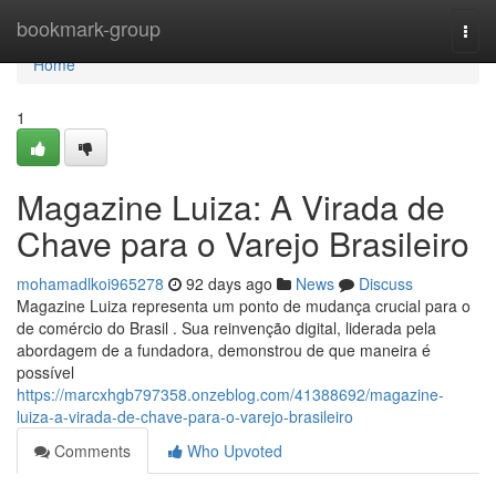
Home
bookmark-group
Togg
navi
Home
1
Magazine Luiza: A Virada de
Chave para o Varejo Brasileiro
mohamadlkoi965278
92 days ago
News
Discuss
Magazine Luiza representa um ponto de mudança crucial para o
de comércio do Brasil . Sua reinvenção digital, liderada pela
abordagem de a fundadora, demonstrou de que maneira é
possível
https://marcxhgb797358.onzeblog.com/41388692/magazine-
luiza-a-virada-de-chave-para-o-varejo-brasileiro
Comments
Who Upvoted