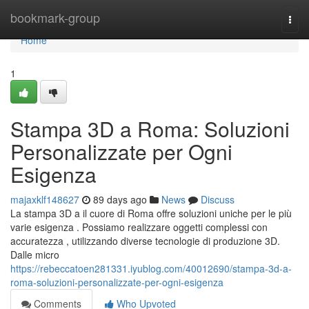
Home
bookmark-group
Togg
navi
Home
1
Stampa 3D a Roma: Soluzioni
Personalizzate per Ogni
Esigenza
majaxklf148627
89 days ago
News
Discuss
La stampa 3D a il cuore di Roma offre soluzioni uniche per le più
varie esigenza . Possiamo realizzare oggetti complessi con
accuratezza , utilizzando diverse tecnologie di produzione 3D.
Dalle micro
https://rebeccatoen281331.iyublog.com/40012690/stampa-3d-a-
roma-soluzioni-personalizzate-per-ogni-esigenza
Comments
Who Upvoted