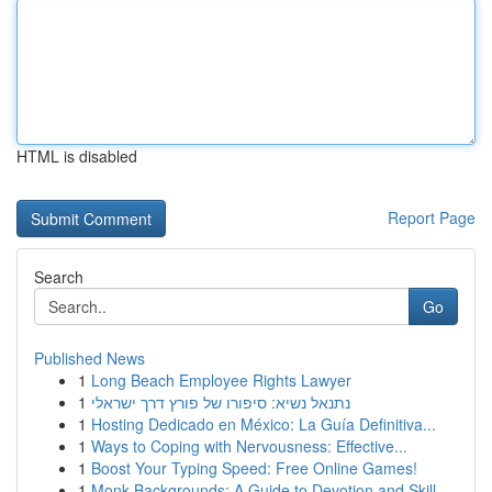
HTML is disabled
Report Page
Search
Go
Published News
1
Long Beach Employee Rights Lawyer
1
נתנאל נשיא: סיפורו של פורץ דרך ישראלי
1
Hosting Dedicado en México: La Guía Definitiva...
1
Ways to Coping with Nervousness: Effective...
1
Boost Your Typing Speed: Free Online Games!
1
Monk Backgrounds: A Guide to Devotion and Skill