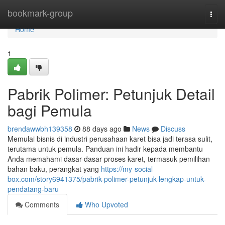
Home
bookmark-group
Togg
navi
Home
1
Pabrik Polimer: Petunjuk Detail
bagi Pemula
brendawwbh139358
88 days ago
News
Discuss
Memulai bisnis di industri perusahaan karet bisa jadi terasa sulit,
terutama untuk pemula. Panduan ini hadir kepada membantu
Anda memahami dasar-dasar proses karet, termasuk pemilihan
bahan baku, perangkat yang
https://my-social-
box.com/story6941375/pabrik-polimer-petunjuk-lengkap-untuk-
pendatang-baru
Comments
Who Upvoted