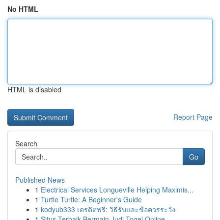
No HTML
HTML is disabled
Report Page
Search
Go
Published News
1
Electrical Services Longueville Helping Maximis...
1
Turtle Turtle: A Beginner's Guide
1
kodyub333 เครดิตฟรี: วิธีรับและข้อควรระวัง
1
Situs Terbaik Bermain Judi Togel Online