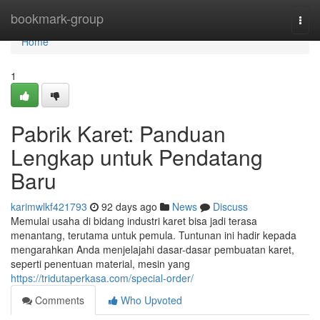
Home
bookmark-group
Togg
navi
Home
1
Pabrik Karet: Panduan
Lengkap untuk Pendatang
Baru
karimwlkf421793
92 days ago
News
Discuss
Memulai usaha di bidang industri karet bisa jadi terasa
menantang, terutama untuk pemula. Tuntunan ini hadir kepada
mengarahkan Anda menjelajahi dasar-dasar pembuatan karet,
seperti penentuan material, mesin yang
https://tridutaperkasa.com/special-order/
Comments
Who Upvoted