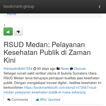
Home
bookmark-group
Togg
navi
Home
1
RSUD Medan: Pelayanan
Kesehatan Publik di Zaman
Kini
theresalndk847554
90 days ago
News
Discuss
Sebagai rumah sakit vertikal utama di ibukota Sumatera Utara ,
RSUD Medan terus berupaya pemajuan kualitas jasa kesehatan
publik. Dengan mengadopsi inovasi digital , fasilitas kesehatan ini
berkomitmen
https://bookmarkbooth.com/story21473667/rsud-
medan-pelayanan-kesehatan-publik-di-masa-sekarang
Comments
Who Upvoted