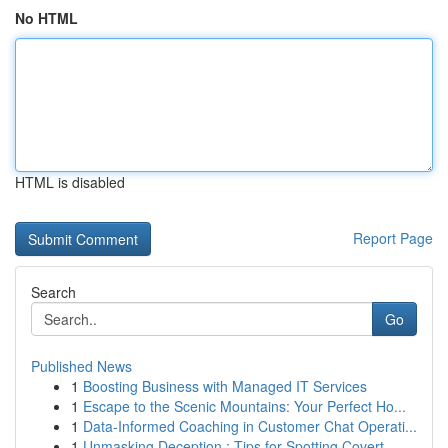
No HTML
HTML is disabled
Report Page
Search
Go
Published News
1
Boosting Business with Managed IT Services
1
Escape to the Scenic Mountains: Your Perfect Ho...
1
Data-Informed Coaching in Customer Chat Operati...
1
Unmasking Deception : Tips for Spotting Covert ...