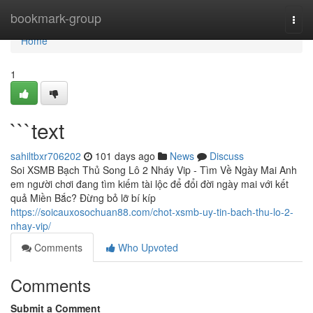
Home
bookmark-group
Togg
navi
Home
1
```text
sahiltbxr706202
101 days ago
News
Discuss
Soi XSMB Bạch Thủ Song Lô 2 Nháy Vip - Tìm Về Ngày Mai Anh
em người chơi đang tìm kiếm tài lộc để đổi đời ngày mai với kết
quả Miền Bắc? Đừng bỏ lỡ bí kíp
https://soicauxosochuan88.com/chot-xsmb-uy-tin-bach-thu-lo-2-
nhay-vip/
Comments
Who Upvoted
Comments
Submit a Comment