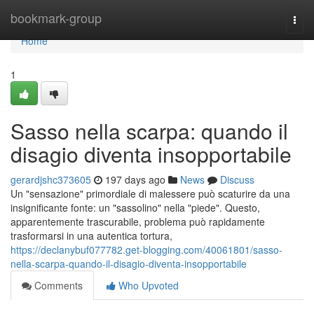
Home
bookmark-group
Togg
navi
Home
1
Sasso nella scarpa: quando il
disagio diventa insopportabile
gerardjshc373605
197 days ago
News
Discuss
Un "sensazione" primordiale di malessere può scaturire da una
insignificante fonte: un "sassolino" nella "piede". Questo,
apparentemente trascurabile, problema può rapidamente
trasformarsi in una autentica tortura,
https://declanybuf077782.get-blogging.com/40061801/sasso-
nella-scarpa-quando-il-disagio-diventa-insopportabile
Comments
Who Upvoted