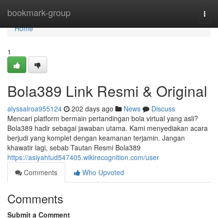
Home
bookmark-group
Togg
navi
Home
1
Bola389 Link Resmi & Original
alyssalroa955124
202 days ago
News
Discuss
Mencari platform bermain pertandingan bola virtual yang asli?
Bola389 hadir sebagai jawaban utama. Kami menyediakan acara
berjudi yang komplet dengan keamanan terjamin. Jangan
khawatir lagi, sebab Tautan Resmi Bola389
https://asiyahtud547405.wikirecognition.com/user
Comments
Who Upvoted
Comments
Submit a Comment