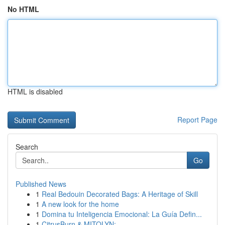
No HTML
HTML is disabled
Report Page
Search
Go
Published News
1
Real Bedouin Decorated Bags: A Heritage of Skill
1
A new look for the home
1
Domina tu Inteligencia Emocional: La Guía Defin...
1
CitrusBurn & MITOLYN: