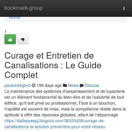
Home
bookmark-group
Togg
navi
Home
1
Curage et Entretien de
Canalisations : Le Guide
Complet
paulc444gbv0
199 days ago
News
Discuss
La maintenance des systèmes d'assainissement et de tuyauterie
est un élément fondamental du bien-être et de l'salubrité de tout
édifice, qu'il soit privé ou professionnel. Face à un bouchon,
l'rapidité est souvent de mise, mais la compétence réside dans la
aptitude à offrir des réponses globales, allant de l'dépannage
https://dallasywspj.blogozz.com/38325438/curage-de-
canalisations-la-solution-préventive-pour-votre-réseau