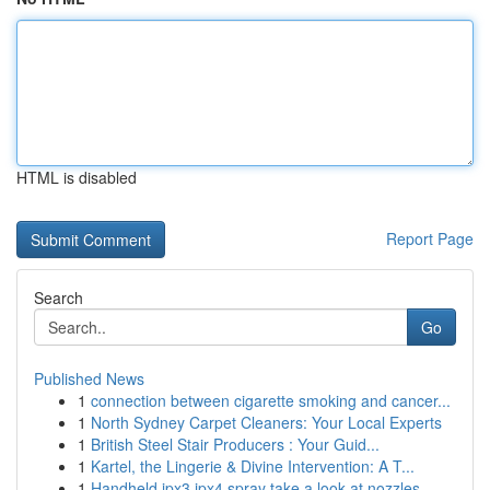
HTML is disabled
Report Page
Search
Go
Published News
1
connection between cigarette smoking and cancer...
1
North Sydney Carpet Cleaners: Your Local Experts
1
British Steel Stair Producers : Your Guid...
1
Kartel, the Lingerie & Divine Intervention: A T...
1
Handheld ipx3 ipx4 spray take a look at nozzles...