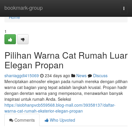
Home
bookmark-group
Togg
navi
Home
1
Pilihan Warna Cat Rumah Luar
Elegan Propan
shaniaggdi415069
234 days ago
News
Discuss
Menciptakan atmosfer elegan pada rumah mereka dengan pilihan
warna cat bagian yang tepat adalah langkah krusial. Propan hadir
dengan deretan warna yang mempesona, menawarkan banyak
inspirasi untuk rumah Anda. Seleksi
https://siobhanpvcb559568.blog-mall.com/39358137/daftar-
warna-cat-rumah-eksterior-elegan-propan
Comments
Who Upvoted