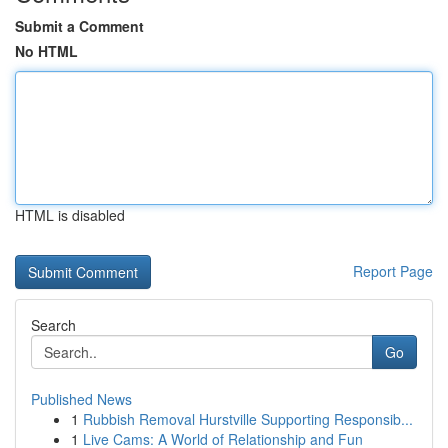
Submit a Comment
No HTML
HTML is disabled
Report Page
Search
Go
Published News
1
Rubbish Removal Hurstville Supporting Responsib...
1
Live Cams: A World of Relationship and Fun