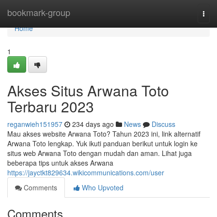
Home
bookmark-group
Togg
navi
Home
1
Akses Situs Arwana Toto
Terbaru 2023
reganwieh151957
234 days ago
News
Discuss
Mau akses website Arwana Toto? Tahun 2023 ini, link alternatif
Arwana Toto lengkap. Yuk ikuti panduan berikut untuk login ke
situs web Arwana Toto dengan mudah dan aman. Lihat juga
beberapa tips untuk akses Arwana
https://jayctkt829634.wikicommunications.com/user
Comments
Who Upvoted
Comments