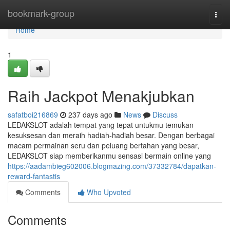
Home
bookmark-group
Togg
navi
Home
1
Raih Jackpot Menakjubkan
safatboi216869
237 days ago
News
Discuss
LEDAKSLOT adalah tempat yang tepat untukmu temukan
kesuksesan dan meraih hadiah-hadiah besar. Dengan berbagai
macam permainan seru dan peluang bertahan yang besar,
LEDAKSLOT siap memberikanmu sensasi bermain online yang
https://aadambieg602006.blogmazing.com/37332784/dapatkan-
reward-fantastis
Comments
Who Upvoted
Comments