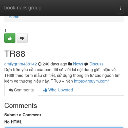
Home
bookmark-group
Togg
navi
Home
1
TR88
emilygrnm488142
240 days ago
News
Discuss
Dựa trên yêu cầu của bạn, tôi sẽ viết lại nội dung giới thiệu về
TR88 theo form mẫu chi tiết, sử dụng thông tin từ các nguồn tìm
kiếm về thương hiệu này. TR88 – Nền
https://tr88ym.com/
Comments
Who Upvoted
Comments
Submit a Comment
No HTML