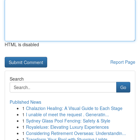
HTML is disabled
Report Page
Search
Go
Published News
1
Chalazion Healing: A Visual Guide to Each Stage
1
I unable of meet the request . Generatin...
1
Sydney Glass Pool Fencing: Safety & Style
1
Royaleluxe: Elevating Luxury Experiences
1
Considering Retirement Overseas: Understandin...
1
Transform Your Pool with Stunning Lights