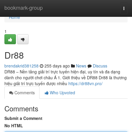
Home
bookmark-group
Togg
navi
Home
1
Dr88
brendakrid381258
255 days ago
News
Discuss
DR88 – Nền tảng giải trí trực tuyến hiện đại, uy tín và đa dạng
dành cho người chơi châu Á 1. Giới thiệu về DR88 Dr88 là thương
hiệu giải trí trực tuyến được nhiều
https://dr88vn.pro/
Comments
Who Upvoted
Comments
Submit a Comment
No HTML