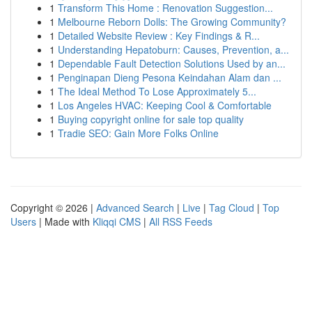
1
Transform This Home : Renovation Suggestion...
1
Melbourne Reborn Dolls: The Growing Community?
1
Detailed Website Review : Key Findings & R...
1
Understanding Hepatoburn: Causes, Prevention, a...
1
Dependable Fault Detection Solutions Used by an...
1
Penginapan Dieng Pesona Keindahan Alam dan ...
1
The Ideal Method To Lose Approximately 5...
1
Los Angeles HVAC: Keeping Cool & Comfortable
1
Buying copyright online for sale top quality
1
Tradie SEO: Gain More Folks Online
Copyright © 2026 |
Advanced Search
|
Live
|
Tag Cloud
|
Top
Users
| Made with
Kliqqi CMS
|
All RSS Feeds