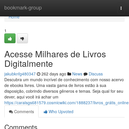
Home
bookmark-group
Togg
navi
Home
1
Acesse Milhares de Livros
Digitalmente
jakubknfg480347
262 days ago
News
Discuss
Descubra um mundo incrível de conhecimento com nosso acervo
de ebooks livres. Uma vasta gama de livros estão à sua
disposição, cobrindo diversos gêneros e temas. Seja qual for seu
dever, aqui você irá achar um
https://caralsgs681579.cosmicwiki.com/1888237/livros_grátis_online
Comments
Who Upvoted
Comments