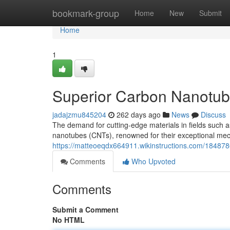
Home
bookmark-group
Home
New
Submit
Home
1
Superior Carbon Nanotube
jadajzmu845204
262 days ago
News
Discuss
The demand for cutting-edge materials in fields such a
nanotubes (CNTs), renowned for their exceptional mech
https://matteoeqdx664911.wikinstructions.com/18487
Comments
Who Upvoted
Comments
Submit a Comment
No HTML