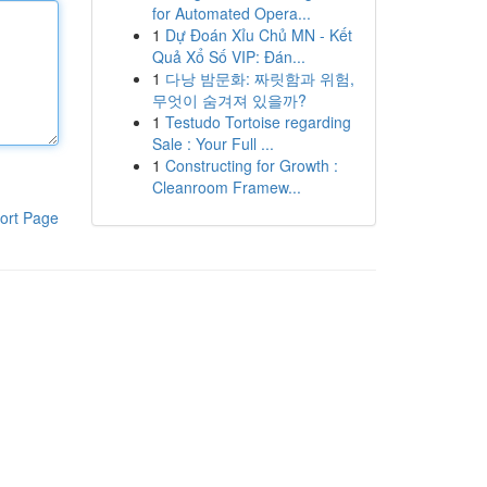
for Automated Opera...
1
Dự Đoán Xỉu Chủ MN - Kết
Quả Xổ Số VIP: Đán...
1
다낭 밤문화: 짜릿함과 위험,
무엇이 숨겨져 있을까?
1
Testudo Tortoise regarding
Sale : Your Full ...
1
Constructing for Growth :
Cleanroom Framew...
ort Page