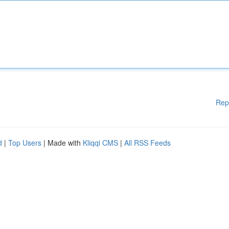
Rep
d
|
Top Users
| Made with
Kliqqi CMS
|
All RSS Feeds