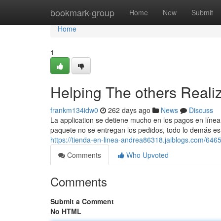
Home
bookmark-group
Home
New
Submit
Home
1
Helping The others Reali
frankm134idw0
262 days ago
News
Discuss
La application se detiene mucho en los pagos en línea 
paquete no se entregan los pedidos, todo lo demás está 
https://tienda-en-linea-andrea86318.jaiblogs.com/6465
Comments
Who Upvoted
Comments
Submit a Comment
No HTML