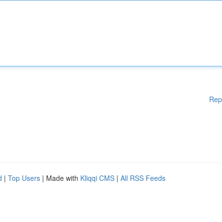
Rep
d
|
Top Users
| Made with
Kliqqi CMS
|
All RSS Feeds