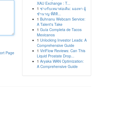
XAU Exchange : T...
1
ช่างรับเหมาต่อเติม: มองหา ผู้
ชำนาญ ที่ดีที...
1
Buhnanu Webcam Service:
A Talent's Take
1
Guía Completa de Tacos
Mexicanos
1
Unlocking Investor Leads: A
Comprehensive Guide
1
ViriFlow Reviews: Can This
ort Page
Liquid Prostate Drop...
1
Aryaka WAN Optimization:
A Comprehensive Guide