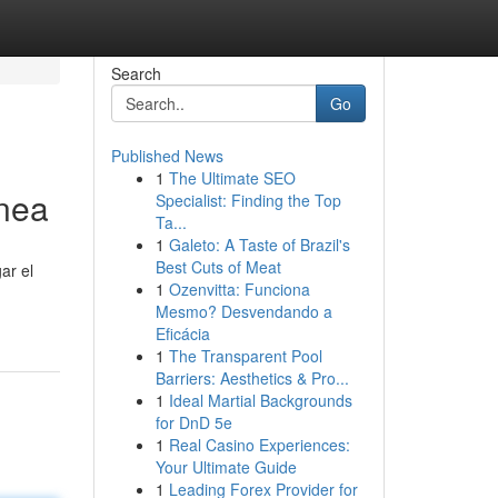
Search
Go
Published News
1
The Ultimate SEO
inea
Specialist: Finding the Top
Ta...
1
Galeto: A Taste of Brazil's
Best Cuts of Meat
ar el
1
Ozenvitta: Funciona
Mesmo? Desvendando a
Eficácia
1
The Transparent Pool
Barriers: Aesthetics & Pro...
1
Ideal Martial Backgrounds
for DnD 5e
1
Real Casino Experiences:
Your Ultimate Guide
1
Leading Forex Provider for