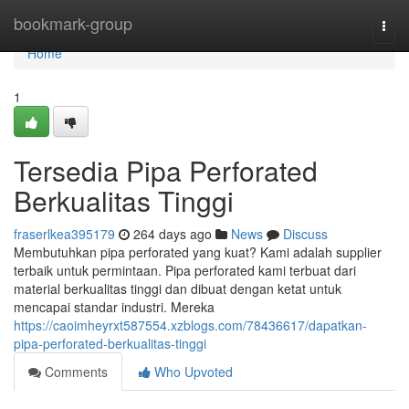
Home
bookmark-group
Togg
navi
Home
1
Tersedia Pipa Perforated
Berkualitas Tinggi
fraserlkea395179
264 days ago
News
Discuss
Membutuhkan pipa perforated yang kuat? Kami adalah supplier
terbaik untuk permintaan. Pipa perforated kami terbuat dari
material berkualitas tinggi dan dibuat dengan ketat untuk
mencapai standar industri. Mereka
https://caoimheyrxt587554.xzblogs.com/78436617/dapatkan-
pipa-perforated-berkualitas-tinggi
Comments
Who Upvoted