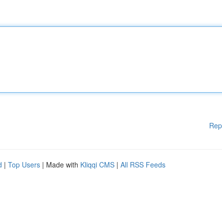
Rep
d
|
Top Users
| Made with
Kliqqi CMS
|
All RSS Feeds