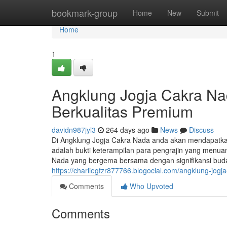
Home
bookmark-group
Home
New
Submit
Home
1
Angklung Jogja Cakra Na
Berkualitas Premium
davidn987jyl3
264 days ago
News
Discuss
Di Angklung Jogja Cakra Nada anda akan mendapatkan ke
adalah bukti keterampilan para pengrajin yang menu
Nada yang bergema bersama dengan signifikansi buday
https://charliegfzr877766.blogocial.com/angklung-jog
Comments
Who Upvoted
Comments