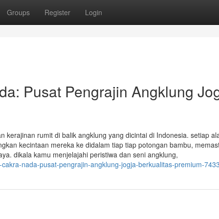
Groups
Register
Login
da: Pusat Pengrajin Angklung Jo
rajinan rumit di balik angklung yang dicintai di Indonesia. setiap al
angkan kecintaan mereka ke didalam tiap tiap potongan bambu, memas
a. dikala kamu menjelajahi peristiwa dan seni angklung,
ja-cakra-nada-pusat-pengrajin-angklung-jogja-berkualitas-premium-74