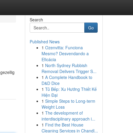
Search
Go
Published News
1
Ozenvitta: Funciona
Mesmo? Desvendando a
Eficácia
1
North Sydney Rubbish
Removal Delivers Trigger S...
gezellig
1
A Complete Handbook to
D&D Dice
1
Tủ Bếp: Xu Hướng Thiết Kế
Hiện Đại
1
Simple Steps to Long-term
Weight Loss
1
The development of
interdisciplinary approach i...
1
Find the Best House
Cleaning Services in Chandl...