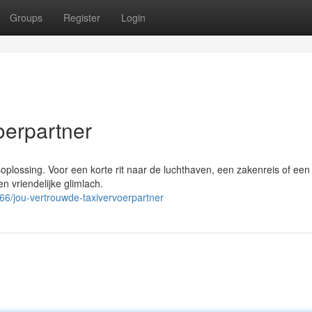
Groups
Register
Login
oerpartner
plossing. Voor een korte rit naar de luchthaven, een zakenreis of een 
en vriendelijke glimlach.
/jou-vertrouwde-taxivervoerpartner