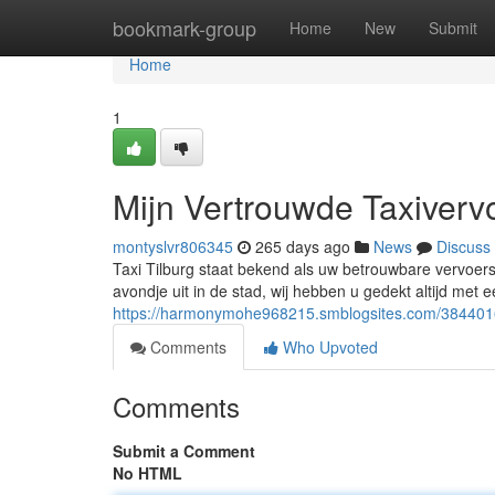
Home
bookmark-group
Home
New
Submit
Home
1
Mijn Vertrouwde Taxiverv
montyslvr806345
265 days ago
News
Discuss
Taxi Tilburg staat bekend als uw betrouwbare vervoerso
avondje uit in de stad, wij hebben u gedekt altijd met e
https://harmonymohe968215.smblogsites.com/38440166
Comments
Who Upvoted
Comments
Submit a Comment
No HTML