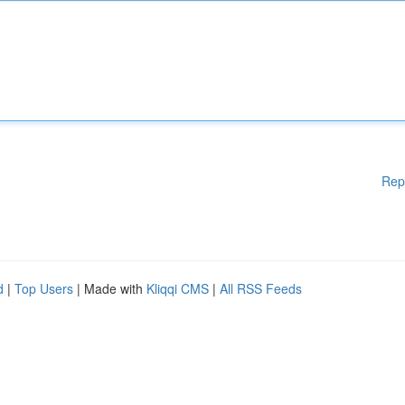
Rep
d
|
Top Users
| Made with
Kliqqi CMS
|
All RSS Feeds