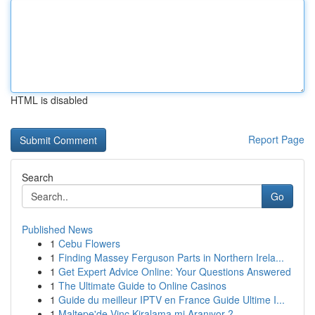
HTML is disabled
Report Page
Search
Go
Published News
1
Cebu Flowers
1
Finding Massey Ferguson Parts in Northern Irela...
1
Get Expert Advice Online: Your Questions Answered
1
The Ultimate Guide to Online Casinos
1
Guide du meilleur IPTV en France Guide Ultime I...
1
Maltepe'de Vinç Kiralama mi Aranıyor ?