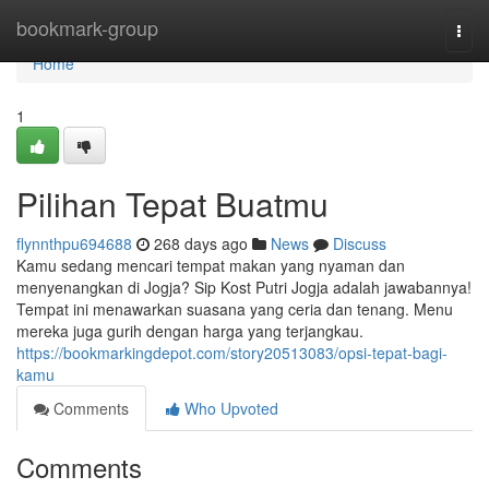
Home
bookmark-group
Togg
navi
Home
1
Pilihan Tepat Buatmu
flynnthpu694688
268 days ago
News
Discuss
Kamu sedang mencari tempat makan yang nyaman dan
menyenangkan di Jogja? Sip Kost Putri Jogja adalah jawabannya!
Tempat ini menawarkan suasana yang ceria dan tenang. Menu
mereka juga gurih dengan harga yang terjangkau.
https://bookmarkingdepot.com/story20513083/opsi-tepat-bagi-
kamu
Comments
Who Upvoted
Comments