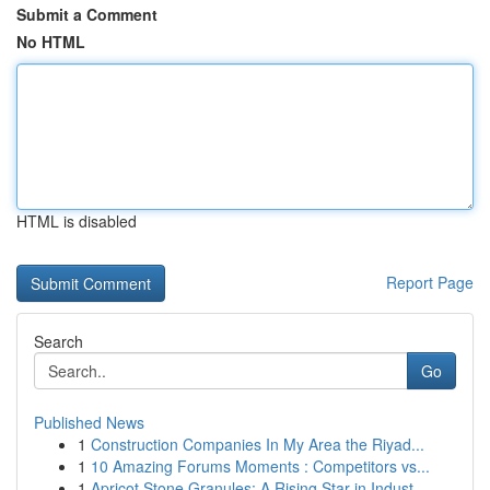
Submit a Comment
No HTML
HTML is disabled
Report Page
Search
Go
Published News
1
Construction Companies In My Area the Riyad...
1
10 Amazing Forums Moments : Competitors vs...
1
Apricot Stone Granules: A Rising Star in Indust...