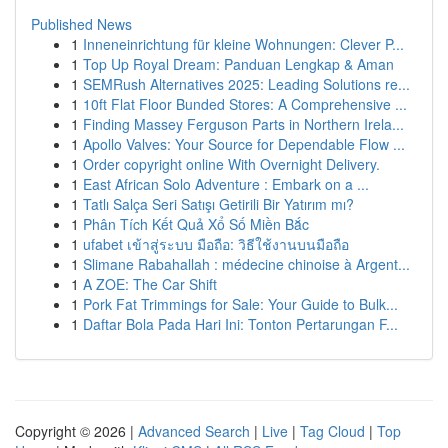
Published News
1
Inneneinrichtung für kleine Wohnungen: Clever P...
1
Top Up Royal Dream: Panduan Lengkap & Aman
1
SEMRush Alternatives 2025: Leading Solutions re...
1
10ft Flat Floor Bunded Stores: A Comprehensive ...
1
Finding Massey Ferguson Parts in Northern Irela...
1
Apollo Valves: Your Source for Dependable Flow ...
1
Order copyright online With Overnight Delivery.
1
East African Solo Adventure : Embark on a ...
1
Tatlı Salça Seri Satışı Getirili Bir Yatırım mı?
1
Phân Tích Kết Quả Xổ Số Miền Bắc
1
ufabet เข้าสู่ระบบ มือถือ: วิธีใช้งานบนมือถือ
1
Slimane Rabahallah : médecine chinoise à Argent...
1
A ZOE: The Car Shift
1
Pork Fat Trimmings for Sale: Your Guide to Bulk...
1
Daftar Bola Pada Hari Ini: Tonton Pertarungan F...
Copyright © 2026 |
Advanced Search
|
Live
|
Tag Cloud
|
Top