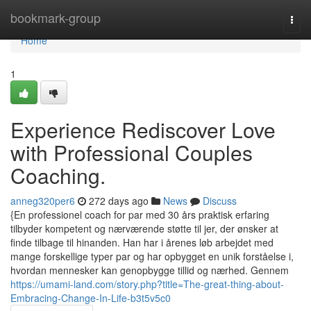
Home
bookmark-group
Togg
navi
Home
1
Experience Rediscover Love
with Professional Couples
Coaching.
anneg320per6
272 days ago
News
Discuss
{En professionel coach for par med 30 års praktisk erfaring
tilbyder kompetent og nærværende støtte til jer, der ønsker at
finde tilbage til hinanden. Han har i årenes løb arbejdet med
mange forskellige typer par og har opbygget en unik forståelse i,
hvordan mennesker kan genopbygge tillid og nærhed. Gennem
https://umami-land.com/story.php?title=The-great-thing-about-
Embracing-Change-In-Life-b3t5v5c0