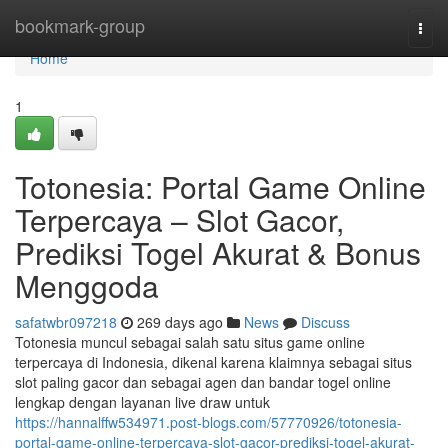
Home
bookmark-group
Togg
navi
Home
1
Totonesia: Portal Game Online
Terpercaya – Slot Gacor,
Prediksi Togel Akurat & Bonus
Menggoda
safatwbr097218
269 days ago
News
Discuss
Totonesia muncul sebagai salah satu situs game online
terpercaya di Indonesia, dikenal karena klaimnya sebagai situs
slot paling gacor dan sebagai agen dan bandar togel online
lengkap dengan layanan live draw untuk
https://hannalffw534971.post-blogs.com/57770926/totonesia-
portal-game-online-terpercaya-slot-gacor-prediksi-togel-akurat-