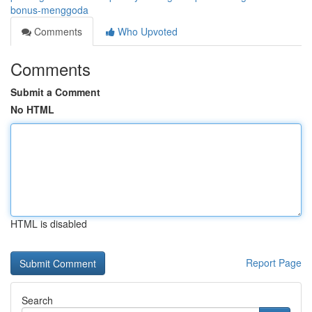
bonus-menggoda
Comments
Who Upvoted
Comments
Submit a Comment
No HTML
HTML is disabled
Report Page
Search