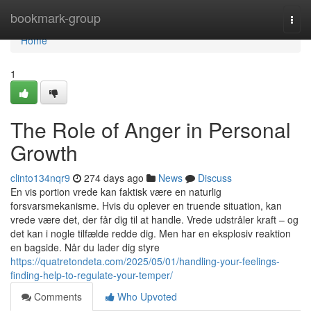
Home
bookmark-group
Togg
navi
Home
1
The Role of Anger in Personal
Growth
clinto134nqr9
274 days ago
News
Discuss
En vis portion vrede kan faktisk være en naturlig
forsvarsmekanisme. Hvis du oplever en truende situation, kan
vrede være det, der får dig til at handle. Vrede udstråler kraft – og
det kan i nogle tilfælde redde dig. Men har en eksplosiv reaktion
en bagside. Når du lader dig styre
https://quatretondeta.com/2025/05/01/handling-your-feelings-
finding-help-to-regulate-your-temper/
Comments
Who Upvoted