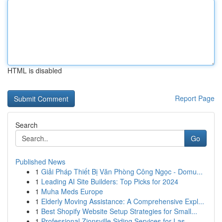
HTML is disabled
Report Page
Search
Go
Published News
1
Giải Pháp Thiết Bị Văn Phòng Công Ngọc - Domu...
1
Leading AI Site Builders: Top Picks for 2024
1
Muha Meds Europe
1
Elderly Moving Assistance: A Comprehensive Expl...
1
Best Shopify Website Setup Strategies for Small...
1
Professional Zionsville Siding Services for Las...