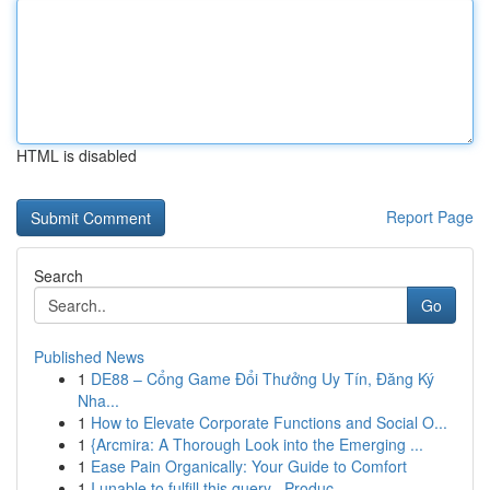
HTML is disabled
Report Page
Search
Go
Published News
1
DE88 – Cổng Game Đổi Thưởng Uy Tín, Đăng Ký
Nha...
1
How to Elevate Corporate Functions and Social O...
1
{Arcmira: A Thorough Look into the Emerging ...
1
Ease Pain Organically: Your Guide to Comfort
1
I unable to fulfill this query . Produc...