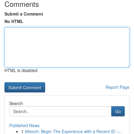
Comments
Submit a Comment
No HTML
HTML is disabled
Report Page
Search
Go
Published News
1
99exch: Begin The Experience with a Recent ID –...