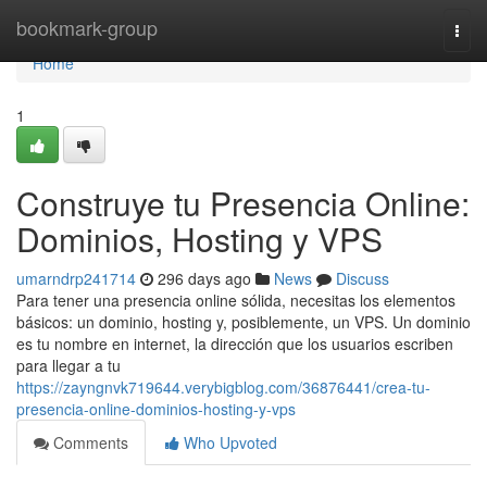
Home
bookmark-group
Togg
navi
Home
1
Construye tu Presencia Online:
Dominios, Hosting y VPS
umarndrp241714
296 days ago
News
Discuss
Para tener una presencia online sólida, necesitas los elementos
básicos: un dominio, hosting y, posiblemente, un VPS. Un dominio
es tu nombre en internet, la dirección que los usuarios escriben
para llegar a tu
https://zayngnvk719644.verybigblog.com/36876441/crea-tu-
presencia-online-dominios-hosting-y-vps
Comments
Who Upvoted