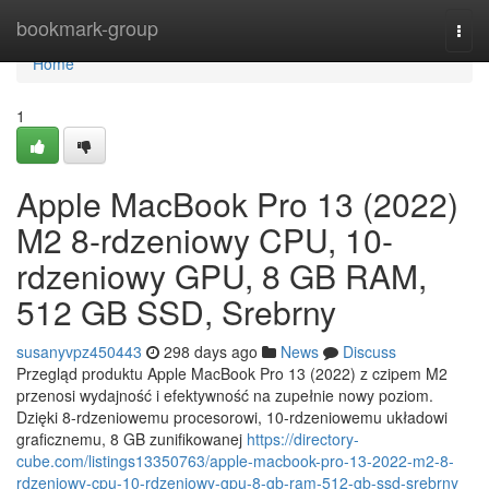
Home
bookmark-group
Togg
navi
Home
1
Apple MacBook Pro 13 (2022)
M2 8-rdzeniowy CPU, 10-
rdzeniowy GPU, 8 GB RAM,
512 GB SSD, Srebrny
susanyvpz450443
298 days ago
News
Discuss
Przegląd produktu Apple MacBook Pro 13 (2022) z czipem M2
przenosi wydajność i efektywność na zupełnie nowy poziom.
Dzięki 8-rdzeniowemu procesorowi, 10-rdzeniowemu układowi
graficznemu, 8 GB zunifikowanej
https://directory-
cube.com/listings13350763/apple-macbook-pro-13-2022-m2-8-
rdzeniowy-cpu-10-rdzeniowy-gpu-8-gb-ram-512-gb-ssd-srebrny