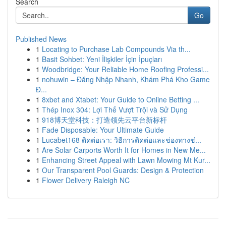
Search
Go
Published News
1
Locating to Purchase Lab Compounds Via th...
1
Basit Sohbet: Yeni İlişkiler İçin İpuçları
1
Woodbridge: Your Reliable Home Roofing Professi...
1
nohuwin – Đăng Nhập Nhanh, Khám Phá Kho Game
Đ...
1
8xbet and Xtabet: Your Guide to Online Betting ...
1
Thép Inox 304: Lợi Thế Vượt Trội và Sử Dụng
1
918博天堂科技：打造领先云平台新标杆
1
Fade Disposable: Your Ultimate Guide
1
Lucabet168 ติดต่อเรา: วิธีการติดต่อและช่องทางช่...
1
Are Solar Carports Worth It for Homes in New Me...
1
Enhancing Street Appeal with Lawn Mowing Mt Kur...
1
Our Transparent Pool Guards: Design & Protection
1
Flower Delivery Raleigh NC