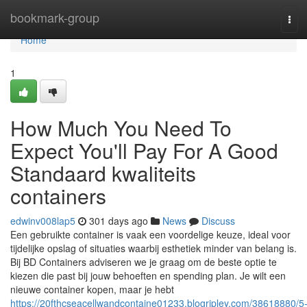
Home
bookmark-group
Tog
navi
Home
1
How Much You Need To
Expect You'll Pay For A Good
Standaard kwaliteits
containers
edwinv008lap5
301 days ago
News
Discuss
Een gebruikte container is vaak een voordelige keuze, ideal voor
tijdelijke opslag of situaties waarbij esthetiek minder van belang is.
Bij BD Containers adviseren we je graag om de beste optie te
kiezen die past bij jouw behoeften en spending plan. Je wilt een
nieuwe container kopen, maar je hebt
https://20fthcseacellwandcontaine01233.blogripley.com/38618880/5